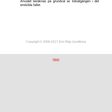
Arvodet beräknas på grundval av tidsåtgången i det
enskilda fallet.
Copyright © 2008-2017 Erin Räty Juristfirma
Hem